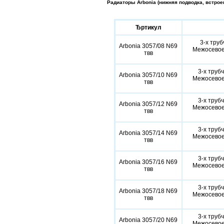
Радиаторы Arbonia (нижняя подводка, встрое
Ђртикул
3-х труб
Arbonia 3057/08 N69
Межосевое 
твв
3-х труб
Arbonia 3057/10 N69
Межосевое 
твв
3-х труб
Arbonia 3057/12 N69
Межосевое 
твв
3-х труб
Arbonia 3057/14 N69
Межосевое 
твв
3-х труб
Arbonia 3057/16 N69
Межосевое 
твв
3-х труб
Arbonia 3057/18 N69
Межосевое 
твв
3-х труб
Arbonia 3057/20 N69
Межосевое 