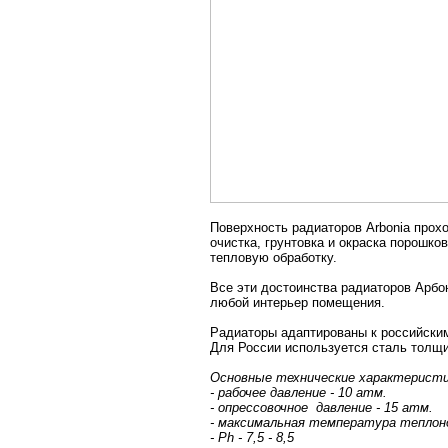
Поверхность радиаторов
Arbonia
прохо
очистка, грунтовка и окраска порошко
тепловую обработку.
Все эти достоинства радиаторов Арбо
любой интерьер помещения.
Радиаторы адаптированы к российски
Для России используется сталь толщи
Основные технические характеристи
- рабочее давление - 10 атм.
- опрессовочное давление - 15 атм.
- максимальная температура теплоно
- Ph - 7,5 - 8,5